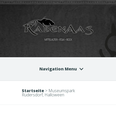
MITTELALTER – FOLK – ROCK
Navigation Menu
Startseite
>
Museumspark
Rüdersdorf, Halloween